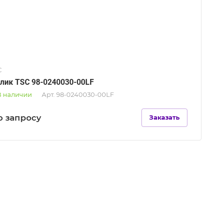
C
лик TSC 98-0240030-00LF
В наличии
Арт.
98-0240030-00LF
о зап
р
осу
Заказать