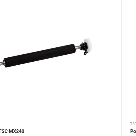
TS
TSC MX240
Ро