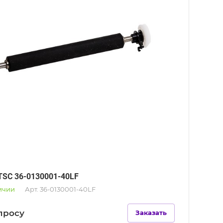
TSC 36-0130001-40LF
ичии
Арт.
36-0130001-40LF
п
р
осу
Заказать