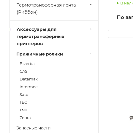
В нал
Термотрансферная лента
(Риббон)
По за
Аксессуары для
термотрансферных
принтеров
Прижимные ролики
Bizerba
CAS
Datamax
Intermec
Sato
TEC
TSC
Zebra
Запасные части