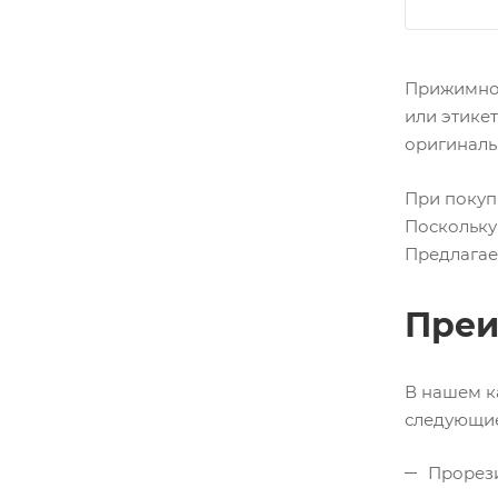
Прижимной
или этике
оригиналь
При покуп
Поскольку
Предлагаем
Преи
В нашем к
следующие
Прорези