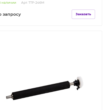
В наличии
Арт.
TTP-246M
о зап
р
осу
Заказать