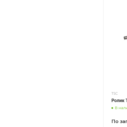
TSC
Ролик 
В нал
По за