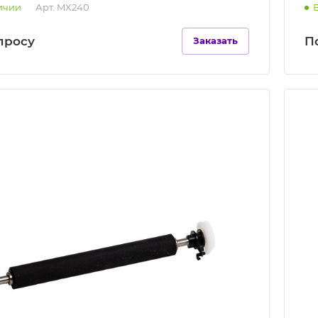
ичии
Арт.
MX240
п
р
осу
П
Заказать