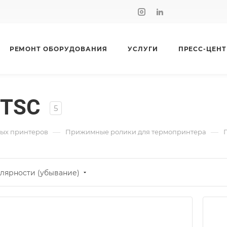
РЕМОНТ ОБОРУДОВАНИЯ
УСЛУГИ
ПРЕСС-ЦЕНТ
 TSC
5
—
—
ных принтеров
Прижимные ролики для термопринтера
лярности (убывание)