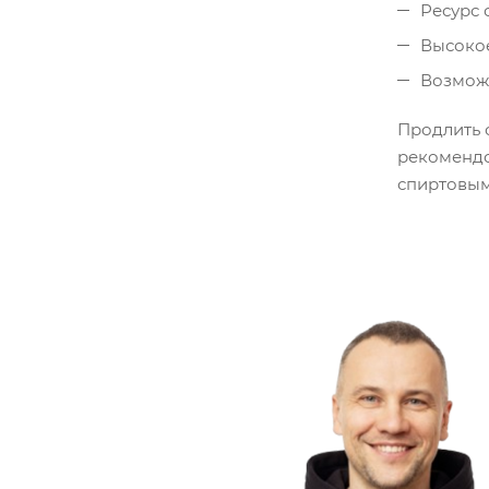
Ресурс 
Высокое
Возможн
Продлить 
рекомендо
спиртовы