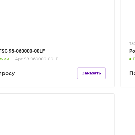
TS
TSC 98-060000-00LF
Ро
ичии
Арт.
98-060000-00LF
п
р
осу
П
Заказать