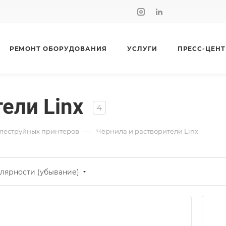
РЕМОНТ ОБОРУДОВАНИЯ
УСЛУГИ
ПРЕСС-ЦЕНТ
ели Linx
4
—
плеструйных принтеров
Чернила и растворители Linx
лярности (убывание)