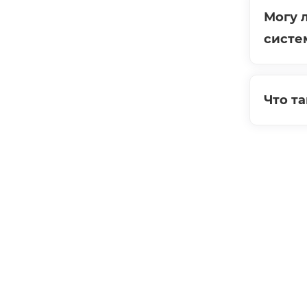
Могу 
систе
Что т