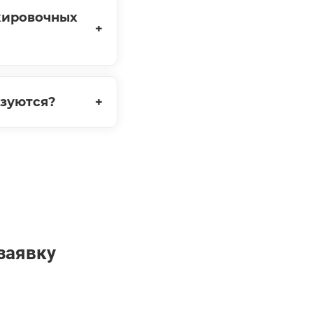
ркировочных
ьзуются?
заявку