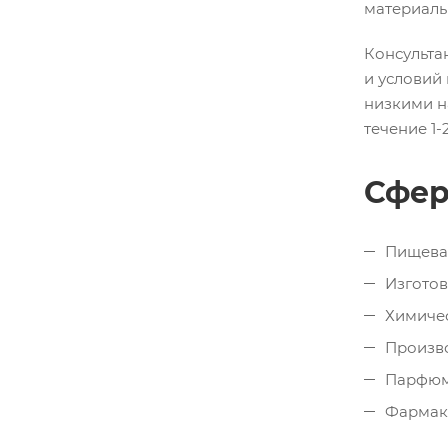
материалы
Консульта
и условий
низкими н
течение 1-
Сфер
Пищевая
Изготов
Химиче
Произво
Парфюм
Фармак