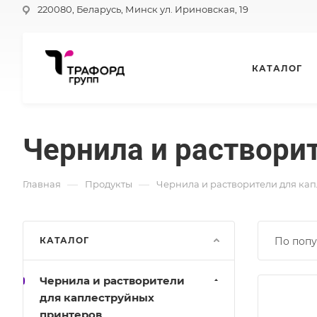
220080, Беларусь, Минск ул. Ириновская, 19
КАТАЛОГ
Чернила и растворит
—
—
Главная
Продукты
Чернила и растворители для ка
КАТАЛОГ
По попу
Чернила и растворители
для каплеструйных
принтеров