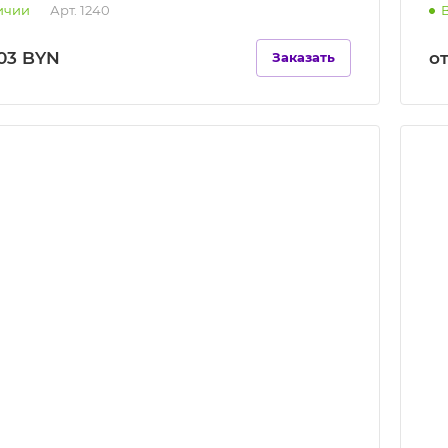
ичии
Арт.
1240
,03 BYN
о
Заказать