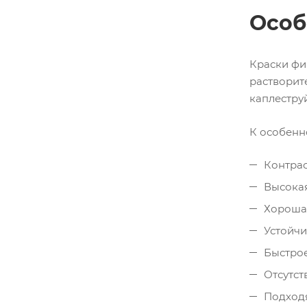
Особ
Краски фи
растворит
каплестру
К особенно
Контрас
Высокая
Хорошая
Устойчи
Быстрое
Отсутст
Подходя